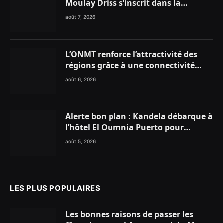
Moulay Driss s’inscrit dans la
dynamique nationale en faveur des
août 7, 2026
Marocains du Monde
L’ONMT renforce l’attractivité des
régions grâce à une connectivité
aérienne historique de Ryanair
août 6, 2026
Alerte bon plan : Kandela débarque à
l’hôtel El Oumnia Puerto pour
enflammer le Chiringuito Malibu
août 5, 2026
Club
LES PLUS POPULAIRES
Les bonnes raisons de passer les