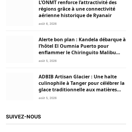
L’ONMT renforce l’attractivité des
régions grâce à une connectivité
aérienne historique de Ryanair
août 6, 2026
Alerte bon plan : Kandela débarque à
l’hôtel El Oumnia Puerto pour
enflammer le Chiringuito Malibu
Club
août 5, 2026
ADBIB Artisan Glacier : Une halte
culinophile à Tanger pour célébrer la
glace traditionnelle aux matières
premières de choix
août 5, 2026
SUIVEZ-NOUS