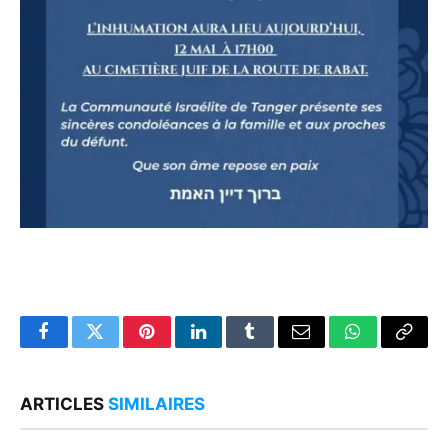
Facebook
Twitter
Pinterest
LinkedIn
Tumblr
Email
WhatsApp
Copy
Link
ARTICLES
SIMILAIRES