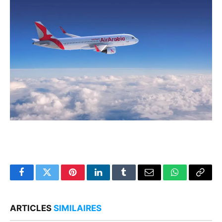
Facebook
Twitter
Pinterest
LinkedIn
Tumblr
Email
WhatsApp
Copy
Link
ARTICLES
SIMILAIRES