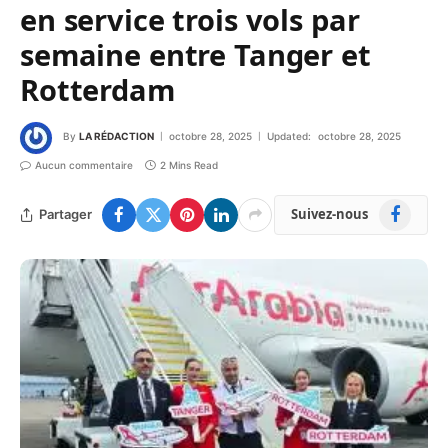
en service trois vols par
semaine entre Tanger et
Rotterdam
By
LA RÉDACTION
octobre 28, 2025
Updated:
octobre 28, 2025
Aucun commentaire
2 Mins Read
Facebook
Suivez-nous
Partager