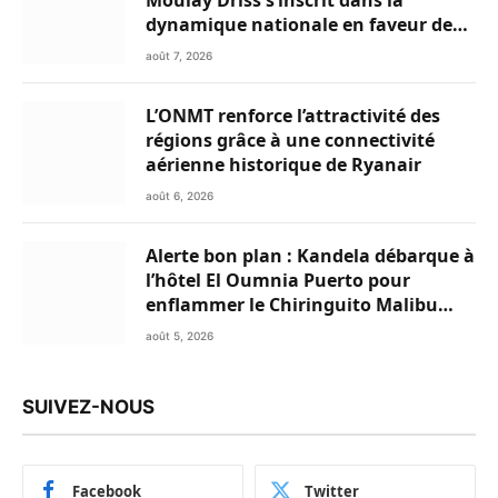
Moulay Driss s’inscrit dans la
dynamique nationale en faveur des
Marocains du Monde
août 7, 2026
L’ONMT renforce l’attractivité des
régions grâce à une connectivité
aérienne historique de Ryanair
août 6, 2026
Alerte bon plan : Kandela débarque à
l’hôtel El Oumnia Puerto pour
enflammer le Chiringuito Malibu
Club
août 5, 2026
SUIVEZ-NOUS
Facebook
Twitter