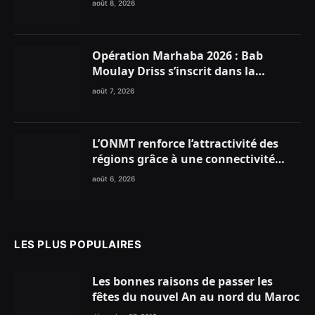
août 8, 2026
Opération Marhaba 2026 : Bab
Moulay Driss s’inscrit dans la
dynamique nationale en faveur des
août 7, 2026
Marocains du Monde
L’ONMT renforce l’attractivité des
régions grâce à une connectivité
aérienne historique de Ryanair
août 6, 2026
LES PLUS POPULAIRES
Les bonnes raisons de passer les
fêtes du nouvel An au nord du Maroc