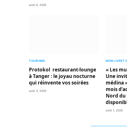
août 6, 2026
TOURISME
MON LIVRET 
Protokol restaurant-lounge
« Les mu
à Tanger : le joyau nocturne
Une invit
qui réinvente vos soirées
médina »
mois d’a
août 3, 2026
Nord du 
disponib
août 1, 2026