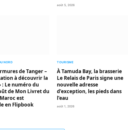
août 5, 2026
DU NORD
TOURISME
rmures de Tanger –
À Tamuda Bay, la brasserie
ation à découvrir la
Le Relais de Paris signe une
 : Le numéro du
nouvelle adresse
oût de Mon Livret du
d’exception, les pieds dans
Maroc est
l’eau
le en Flipbook
août 1, 2026