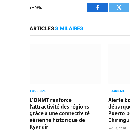
SHARE.
Facebook
Twitt
ARTICLES
SIMILAIRES
TOURISME
TOURISME
L’ONMT renforce
Alerte b
l’attractivité des régions
débarque
grâce à une connectivité
Puerto p
aérienne historique de
Chiringu
Ryanair
août 5, 2026