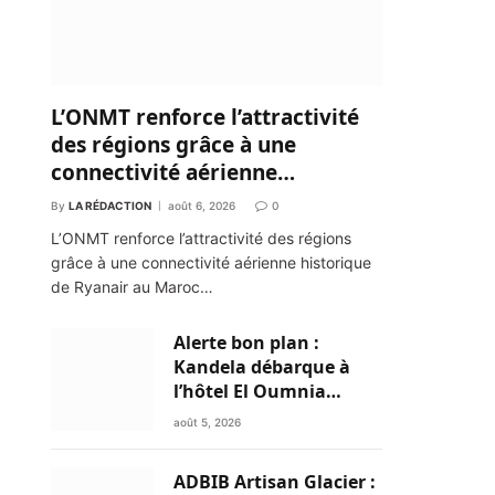
L’ONMT renforce l’attractivité
des régions grâce à une
connectivité aérienne
historique de Ryanair
By
LA RÉDACTION
août 6, 2026
0
L’ONMT renforce l’attractivité des régions
grâce à une connectivité aérienne historique
de Ryanair au Maroc…
Alerte bon plan :
Kandela débarque à
l’hôtel El Oumnia
Puerto pour enflammer
août 5, 2026
le Chiringuito Malibu
Club
ADBIB Artisan Glacier :