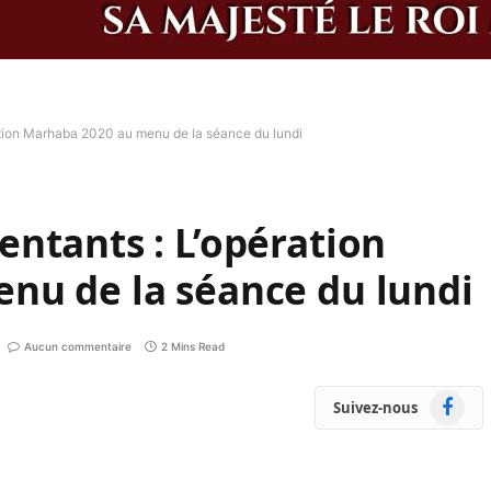
tion Marhaba 2020 au menu de la séance du lundi
ntants : L’opération
nu de la séance du lundi
Aucun commentaire
2 Mins Read
Faceboo
Suivez-nous