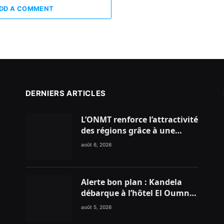
DD A COMMENT
DERNIERS ARTICLES
L’ONMT renforce l’attractivité
des régions grâce à une
connectivité aérienne
août 6, 2026
historique de Ryanair
Alerte bon plan : Kandela
débarque à l’hôtel El Oumnia
Puerto pour enflammer le
août 5, 2026
Chiringuito Malibu Club