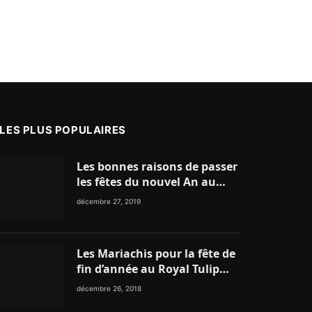
LES PLUS POPULAIRES
Les bonnes raisons de passer
les fêtes du nouvel An au
nord du Maroc
décembre 27, 2019
Les Mariachis pour la fête de
fin d’année au Royal Tulip
Tanger
décembre 26, 2018