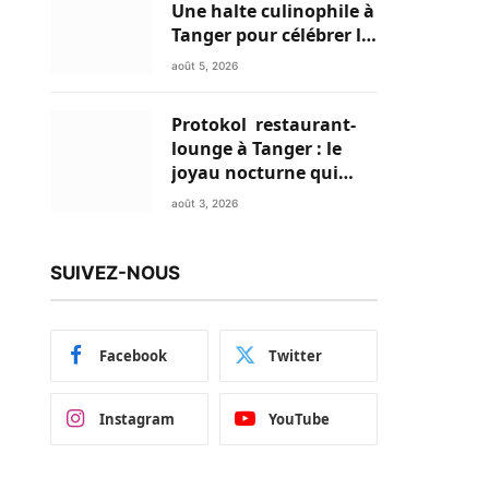
Une halte culinophile à
Tanger pour célébrer la
glace traditionnelle
août 5, 2026
aux matières premières
de choix
Protokol restaurant-
lounge à Tanger : le
joyau nocturne qui
réinvente vos soirées
août 3, 2026
SUIVEZ-NOUS
Facebook
Twitter
Instagram
YouTube