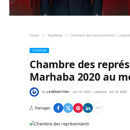
Home
»
Tourisme
»
Chambre des représentants : L’opéra
TOURISME
Chambre des représe
Marhaba 2020 au me
By
LA RÉDACTION
juin 19, 2020
Updated:
juin 19, 2020
Partager