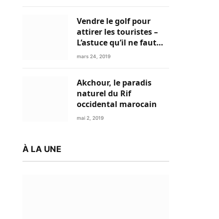
Vendre le golf pour
attirer les touristes –
L’astuce qu’il ne faut
plus négliger
mars 24, 2019
Akchour, le paradis
naturel du Rif
occidental marocain
mai 2, 2019
À LA UNE