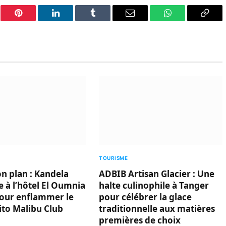
er
Pinterest
LinkedIn
Tumblr
Email
WhatsApp
Copy
Link
TOURISME
on plan : Kandela
ADBIB Artisan Glacier : Une
 à l’hôtel El Oumnia
halte culinophile à Tanger
our enflammer le
pour célébrer la glace
ito Malibu Club
traditionnelle aux matières
premières de choix