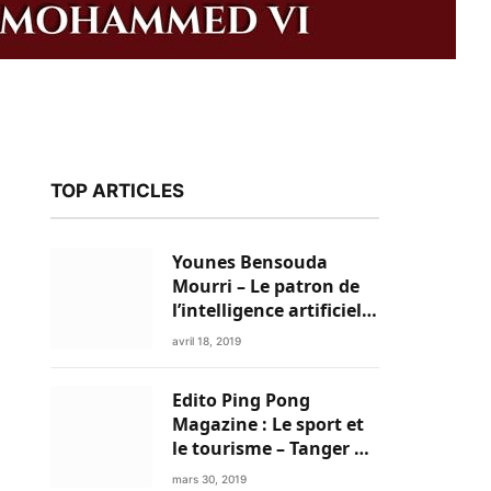
TOP ARTICLES
Younes Bensouda
Mourri – Le patron de
l’intelligence artificielle
est un Marocain
avril 18, 2019
Edito Ping Pong
k
Magazine : Le sport et
le tourisme – Tanger a
tout pour réussir!
mars 30, 2019