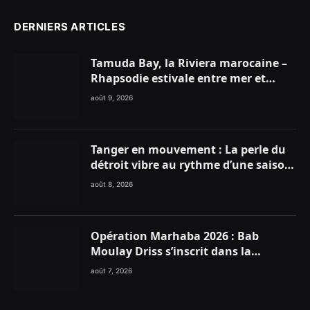
DERNIERS ARTICLES
Tamuda Bay, la Riviera marocaine –
Rhapsodie estivale entre mer et
montagnes
août 9, 2026
Tanger en mouvement : La perle du
détroit vibre au rythme d’une saison
estivale record !
août 8, 2026
Opération Marhaba 2026 : Bab
Moulay Driss s’inscrit dans la
dynamique nationale en faveur des
août 7, 2026
Marocains du Monde