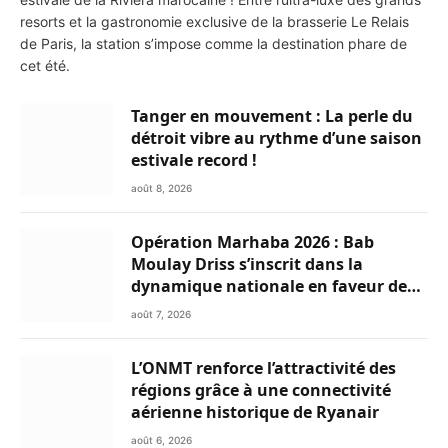
resorts et la gastronomie exclusive de la brasserie Le Relais
de Paris, la station s’impose comme la destination phare de
cet été.
Tanger en mouvement : La perle du
détroit vibre au rythme d’une saison
estivale record !
août 8, 2026
Opération Marhaba 2026 : Bab
Moulay Driss s’inscrit dans la
dynamique nationale en faveur des
Marocains du Monde
août 7, 2026
L’ONMT renforce l’attractivité des
régions grâce à une connectivité
aérienne historique de Ryanair
août 6, 2026