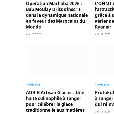
Opération Marhaba 2026 :
L’ONMT 
Bab Moulay Driss s’inscrit
l’attract
dans la dynamique nationale
grâce à 
en faveur des Marocains du
aérienne
Monde
Ryanair
août 7, 2026
août 6, 2026
TOURISME
TOURISME
ADBIB Artisan Glacier : Une
Protokol
halte culinophile à Tanger
à Tanger
pour célébrer la glace
qui réin
traditionnelle aux matières
août 3, 2026