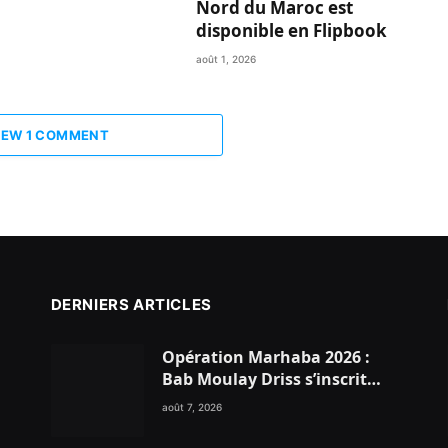
Nord du Maroc est
disponible en Flipbook
août 1, 2026
IEW 1 COMMENT
DERNIERS ARTICLES
Opération Marhaba 2026 :
Bab Moulay Driss s’inscrit
dans la dynamique nationale
août 7, 2026
en faveur des Marocains du
Monde