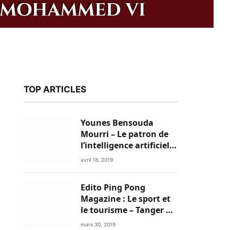
TOP ARTICLES
Younes Bensouda
Mourri – Le patron de
l’intelligence artificielle
est un Marocain
avril 18, 2019
Edito Ping Pong
k
Magazine : Le sport et
le tourisme – Tanger a
tout pour réussir!
mars 30, 2019