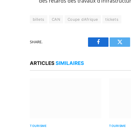
des retards des travaux d’infrastructur
billets
CAN
Coupe dAfrique
tickets
SHARE.
Facebook
Twitt
ARTICLES
SIMILAIRES
TOURISME
TOURISME