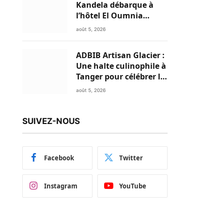
Kandela débarque à
l’hôtel El Oumnia
Puerto pour enflammer
août 5, 2026
le Chiringuito Malibu
Club
ADBIB Artisan Glacier :
Une halte culinophile à
Tanger pour célébrer la
glace traditionnelle
août 5, 2026
aux matières premières
de choix
SUIVEZ-NOUS
Facebook
Twitter
Instagram
YouTube