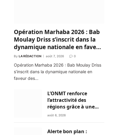
Opération Marhaba 2026 : Bab
Moulay Driss s’inscrit dans la
dynamique nationale en faveur
des Marocains du Monde
By
LA RÉDACTION
août 7, 2026
0
Opération Marhaba 2026 : Bab Moulay Driss
s’inscrit dans la dynamique nationale en
faveur des…
L’ONMT renforce
l’attractivité des
régions grâce à une
connectivité aérienne
août 6, 2026
historique de Ryanair
Alerte bon plan :