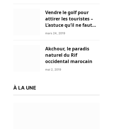
Vendre le golf pour
attirer les touristes –
L’astuce qu’il ne faut
plus négliger
mars 24, 2019
Akchour, le paradis
naturel du Rif
occidental marocain
mai 2, 2019
À LA UNE