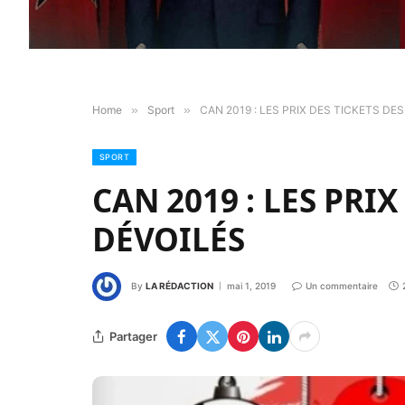
Home
»
Sport
»
CAN 2019 : LES PRIX DES TICKETS D
SPORT
CAN 2019 : LES PRI
DÉVOILÉS
By
LA RÉDACTION
mai 1, 2019
Un commentaire
Partager