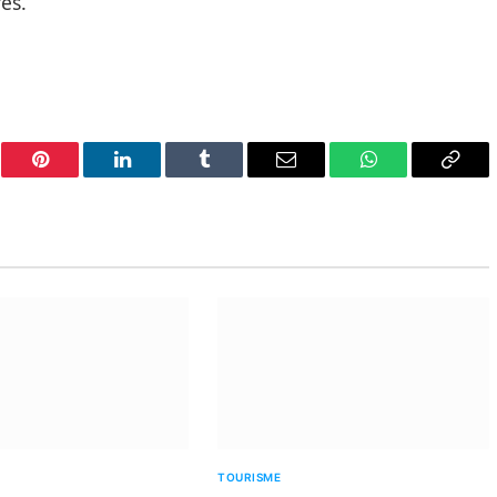
es.
er
Pinterest
LinkedIn
Tumblr
Email
WhatsApp
Copy
Link
TOURISME