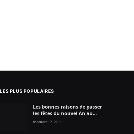
LES PLUS POPULAIRES
Les bonnes raisons de passer
les fêtes du nouvel An au
nord du Maroc
décembre 27, 2019