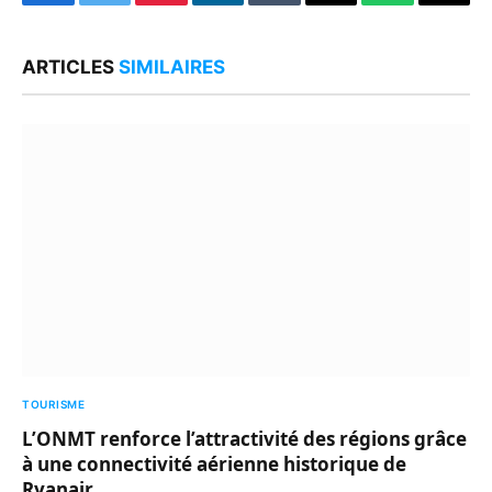
Facebook
Twitter
Pinterest
LinkedIn
Tumblr
Email
WhatsApp
Copy
Link
ARTICLES
SIMILAIRES
TOURISME
L’ONMT renforce l’attractivité des régions grâce
à une connectivité aérienne historique de
Ryanair