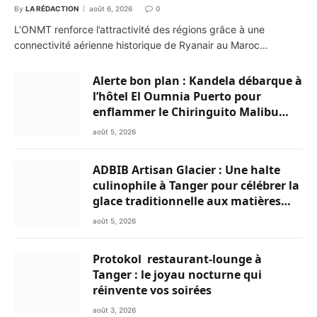
By
LA RÉDACTION
août 6, 2026
0
L’ONMT renforce l’attractivité des régions grâce à une
connectivité aérienne historique de Ryanair au Maroc…
Alerte bon plan : Kandela débarque à
l’hôtel El Oumnia Puerto pour
enflammer le Chiringuito Malibu
Club
août 5, 2026
ADBIB Artisan Glacier : Une halte
culinophile à Tanger pour célébrer la
glace traditionnelle aux matières
premières de choix
août 5, 2026
Protokol restaurant-lounge à
Tanger : le joyau nocturne qui
réinvente vos soirées
août 3, 2026