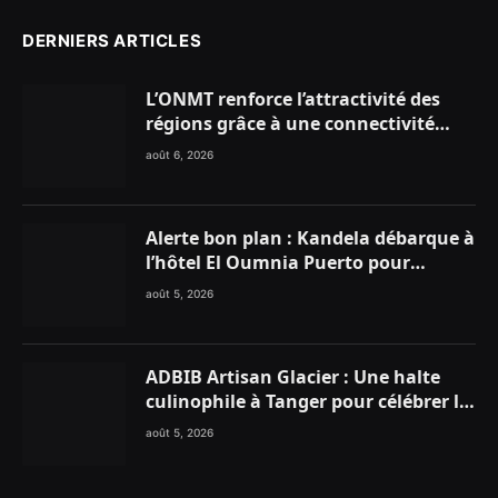
DERNIERS ARTICLES
L’ONMT renforce l’attractivité des
régions grâce à une connectivité
aérienne historique de Ryanair
août 6, 2026
Alerte bon plan : Kandela débarque à
l’hôtel El Oumnia Puerto pour
enflammer le Chiringuito Malibu
août 5, 2026
Club
ADBIB Artisan Glacier : Une halte
culinophile à Tanger pour célébrer la
glace traditionnelle aux matières
août 5, 2026
premières de choix