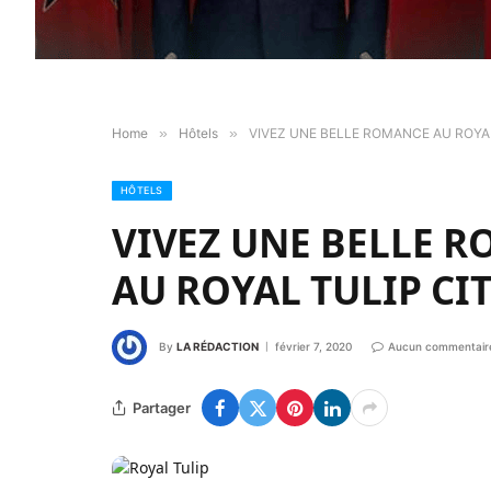
Home
»
Hôtels
»
VIVEZ UNE BELLE ROMANCE AU ROYA
HÔTELS
VIVEZ UNE BELLE 
AU ROYAL TULIP CI
By
LA RÉDACTION
février 7, 2020
Aucun commentair
Partager