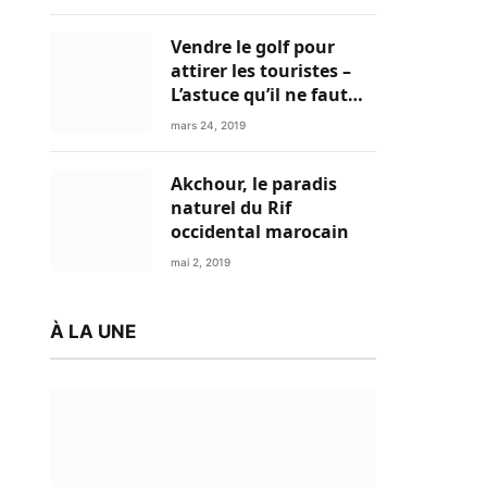
Vendre le golf pour
attirer les touristes –
L’astuce qu’il ne faut
plus négliger
mars 24, 2019
Akchour, le paradis
naturel du Rif
occidental marocain
mai 2, 2019
À LA UNE