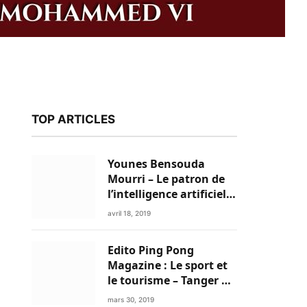
TOP ARTICLES
Younes Bensouda
Mourri – Le patron de
l’intelligence artificielle
est un Marocain
avril 18, 2019
Edito Ping Pong
k
Magazine : Le sport et
le tourisme – Tanger a
tout pour réussir!
mars 30, 2019