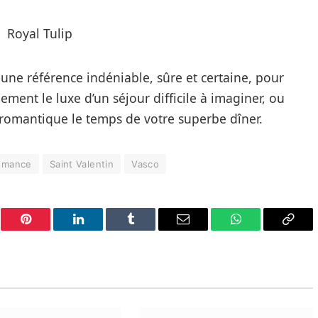
t une référence indéniable, sûre et certaine, pour
lement le luxe d’un séjour difficile à imaginer, ou
romantique le temps de votre superbe dîner.
omance
Saint Valentin
Vasco
er
Pinterest
LinkedIn
Tumblr
Email
WhatsApp
Copy
Link