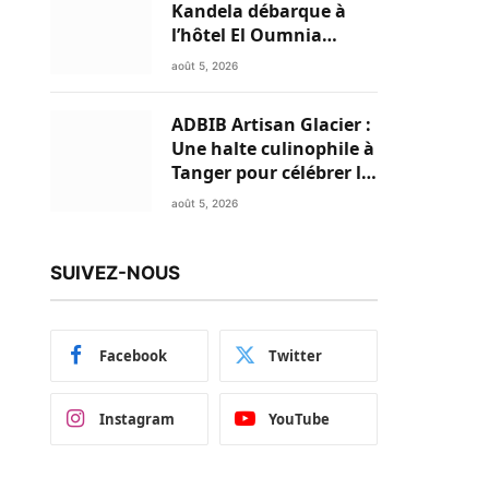
Kandela débarque à
l’hôtel El Oumnia
Puerto pour enflammer
août 5, 2026
le Chiringuito Malibu
Club
ADBIB Artisan Glacier :
Une halte culinophile à
Tanger pour célébrer la
glace traditionnelle
août 5, 2026
aux matières premières
de choix
SUIVEZ-NOUS
Facebook
Twitter
Instagram
YouTube