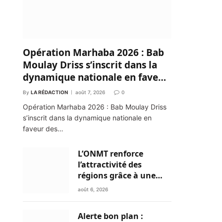
Opération Marhaba 2026 : Bab
Moulay Driss s’inscrit dans la
dynamique nationale en faveur
des Marocains du Monde
By
LA RÉDACTION
août 7, 2026
0
Opération Marhaba 2026 : Bab Moulay Driss
s’inscrit dans la dynamique nationale en
faveur des…
L’ONMT renforce
l’attractivité des
régions grâce à une
connectivité aérienne
août 6, 2026
historique de Ryanair
Alerte bon plan :