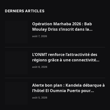
DERNIERS ARTICLES
Opération Marhaba 2026 : Bab
Moulay Driss s’inscrit dans la
dynamique nationale en faveur des
août 7, 2026
Marocains du Monde
L’ONMT renforce l’attractivité des
régions grâce à une connectivité
aérienne historique de Ryanair
août 6, 2026
Alerte bon plan : Kandela débarque à
l’hôtel El Oumnia Puerto pour
enflammer le Chiringuito Malibu
août 5, 2026
Club