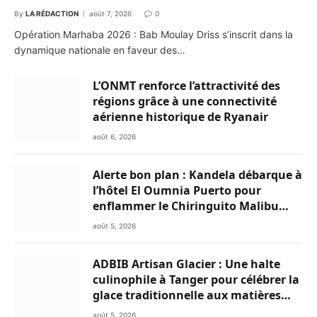
By
LA RÉDACTION
août 7, 2026
0
Opération Marhaba 2026 : Bab Moulay Driss s’inscrit dans la
dynamique nationale en faveur des…
L’ONMT renforce l’attractivité des
régions grâce à une connectivité
aérienne historique de Ryanair
août 6, 2026
Alerte bon plan : Kandela débarque à
l’hôtel El Oumnia Puerto pour
enflammer le Chiringuito Malibu
Club
août 5, 2026
ADBIB Artisan Glacier : Une halte
culinophile à Tanger pour célébrer la
glace traditionnelle aux matières
premières de choix
août 5, 2026