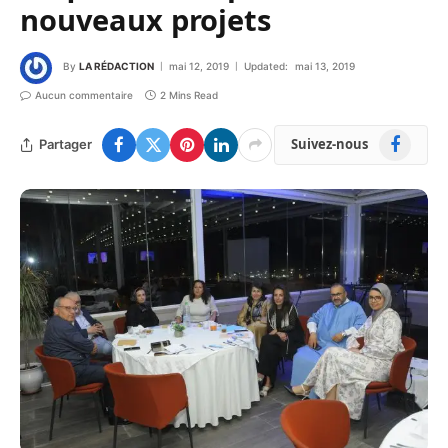
nouveaux projets
By
LA RÉDACTION
mai 12, 2019
Updated:
mai 13, 2019
Aucun commentaire
2 Mins Read
Facebook
Suivez-nous
Partager