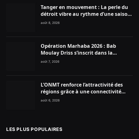
Tanger en mouvement : La perle du
détroit vibre au rythme d’une saison
estivale record !
août 8, 2026
Opération Marhaba 2026 : Bab
Moulay Driss s’inscrit dans la
dynamique nationale en faveur des
août 7, 2026
Marocains du Monde
L’ONMT renforce l’attractivité des
régions grâce à une connectivité
aérienne historique de Ryanair
août 6, 2026
LES PLUS POPULAIRES