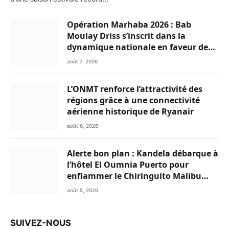
Opération Marhaba 2026 : Bab
Moulay Driss s’inscrit dans la
dynamique nationale en faveur des
Marocains du Monde
août 7, 2026
L’ONMT renforce l’attractivité des
régions grâce à une connectivité
aérienne historique de Ryanair
août 6, 2026
Alerte bon plan : Kandela débarque à
l’hôtel El Oumnia Puerto pour
enflammer le Chiringuito Malibu
Club
août 5, 2026
SUIVEZ-NOUS