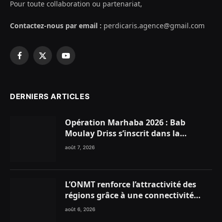
Pour toute collaboration ou partenariat,
Contactez-nous par email :
perdicaris.agence@gmail.com
Facebook
X
YouTube
(Twitter)
DERNIERS ARTICLES
Opération Marhaba 2026 : Bab
Moulay Driss s’inscrit dans la
dynamique nationale en faveur des
août 7, 2026
Marocains du Monde
L’ONMT renforce l’attractivité des
régions grâce à une connectivité
aérienne historique de Ryanair
août 6, 2026