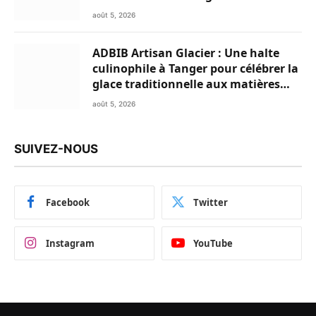
Club
août 5, 2026
ADBIB Artisan Glacier : Une halte
culinophile à Tanger pour célébrer la
glace traditionnelle aux matières
premières de choix
août 5, 2026
SUIVEZ-NOUS
Facebook
Twitter
Instagram
YouTube