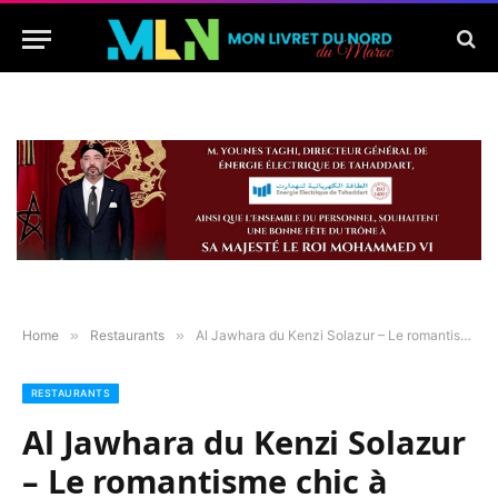
Home
»
Restaurants
»
Al Jawhara du Kenzi Solazur – Le romantisme chic à consommer sans modération !
RESTAURANTS
Al Jawhara du Kenzi Solazur
– Le romantisme chic à