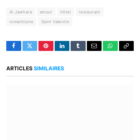
Al Jawhara
amour
hôtel
restaurant
romantisme
Saint Valentin
Facebook
Twitter
Pinterest
LinkedIn
Tumblr
Email
WhatsApp
Copy
Link
ARTICLES
SIMILAIRES