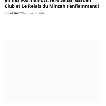
enfilez vos maillots, le M’Sallah Garden
Club et Le Relais du Minzah s’enflamment !
By
LA RÉDACTION
juin 24, 2026