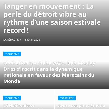
Tanger en mouvement : La
perle du détroit vibre au
rythme d’une saison estivale
record !
LA RÉDACTION
août 8, 2026
TOURISME
Opération Marhaba 2026 : Bab Moulay
Driss s’inscrit dans la dynamique
nationale en faveur des Marocains du
Monde
TOURISME
TOURISME
L’ONMT renforce
Alerte bon plan : Kandela