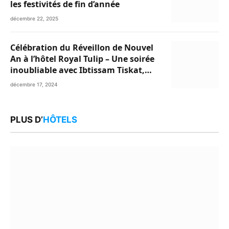
les festivités de fin d’année
décembre 22, 2025
Célébration du Réveillon de Nouvel
An à l’hôtel Royal Tulip – Une soirée
inoubliable avec Ibtissam Tiskat,
Oussama Abdedaim et Abdelwahed
décembre 17, 2024
Al Kasri
PLUS D’
HÔTELS