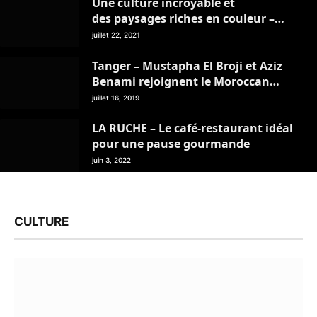
Une culture incroyable et
des paysages riches en couleur –
Mon Livret de Voyage – juillet 2021
juillet 22, 2021
Tanger – Mustapha El Broji et Aziz
Benami rejoignent le Moroccan
Travel Management Club
juillet 16, 2019
LA RUCHE – Le café-restaurant idéal
pour une pause gourmande
juin 3, 2022
CULTURE