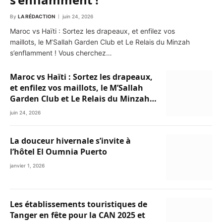
By
LA RÉDACTION
juin 24, 2026
Maroc vs Haïti : Sortez les drapeaux, et enfilez vos
maillots, le M’Sallah Garden Club et Le Relais du Minzah
s’enflamment ! Vous cherchez…
Maroc vs Haïti : Sortez les drapeaux,
et enfilez vos maillots, le M’Sallah
Garden Club et Le Relais du Minzah
s’enflamment !
juin 24, 2026
La douceur hivernale s’invite à
l’hôtel El Oumnia Puerto
janvier 1, 2026
Les établissements touristiques de
Tanger en fête pour la CAN 2025 et