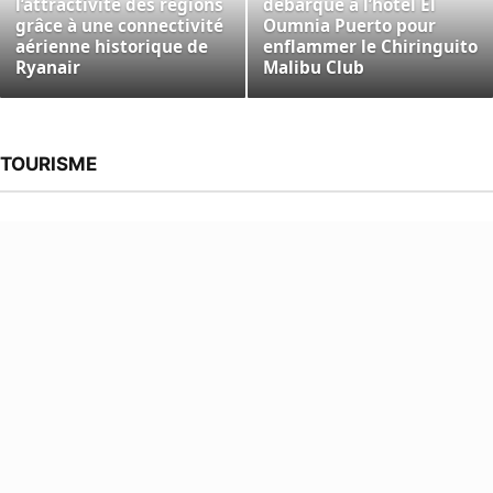
l’attractivité des régions
débarque à l’hôtel El
grâce à une connectivité
Oumnia Puerto pour
aérienne historique de
enflammer le Chiringuito
Ryanair
Malibu Club
TOURISME