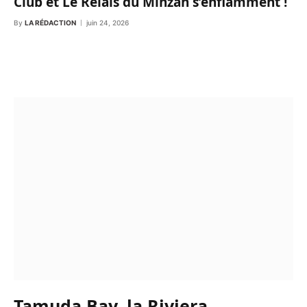
Club et Le Relais du Minzah s’enflamment !
By
LA RÉDACTION
juin 24, 2026
Tamuda Bay, la Riviera