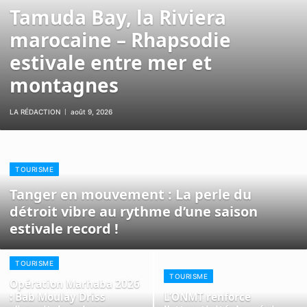
Tamuda Bay, la Riviera
marocaine – Rhapsodie
estivale entre mer et
montagnes
LA RÉDACTION
août 9, 2026
TOURISME
Tanger en mouvement : La perle du
détroit vibre au rythme d’une saison
estivale record !
TOURISME
TOURISME
Opération Marhaba 2026
: Bab Moulay Driss
L’ONMT renforce