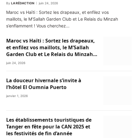
By
LA RÉDACTION
juin 24, 2026
Maroc vs Haïti : Sortez les drapeaux, et enfilez vos
maillots, le M’Sallah Garden Club et Le Relais du Minzah
s’enflamment ! Vous cherchez…
Maroc vs Haïti : Sortez les drapeaux,
et enfilez vos maillots, le M’Sallah
Garden Club et Le Relais du Minzah
s’enflamment !
juin 24, 2026
La douceur hivernale s’invite à
l’hôtel El Oumnia Puerto
janvier 1, 2026
Les établissements touristiques de
Tanger en fête pour la CAN 2025 et
les festivités de fin d’année