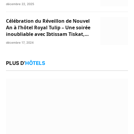
décembre 22, 2025
Célébration du Réveillon de Nouvel
An à l’hôtel Royal Tulip – Une soirée
inoubliable avec Ibtissam Tiskat,
Oussama Abdedaim et Abdelwahed
décembre 17, 2024
Al Kasri
PLUS D’
HÔTELS