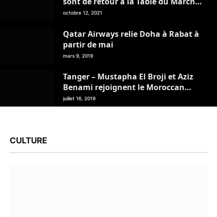
sont de retour à la Table du Marché
– Tanger
octobre 12, 2021
Qatar Airways relie Doha à Rabat à
partir de mai
mars 9, 2019
Tanger – Mustapha El Broji et Aziz
Benami rejoignent le Moroccan
Travel Management Club
juillet 16, 2019
CULTURE