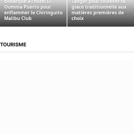
débarque à l’hôtel El
Tanger pour célébrer la
Oumnia Puerto pour
glace traditionnelle aux
enflammer le Chiringuito
matières premières de
Malibu Club
choix
TOURISME