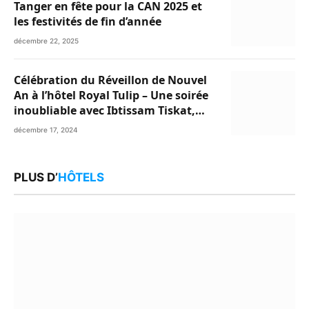
Tanger en fête pour la CAN 2025 et
les festivités de fin d’année
décembre 22, 2025
Célébration du Réveillon de Nouvel
An à l’hôtel Royal Tulip – Une soirée
inoubliable avec Ibtissam Tiskat,
Oussama Abdedaim et Abdelwahed
décembre 17, 2024
Al Kasri
PLUS D’
HÔTELS