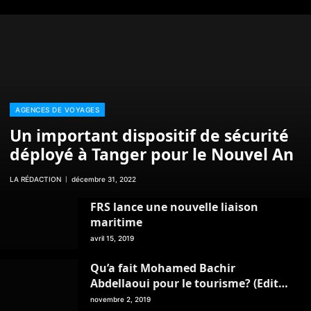
AGENCES DE VOYAGES
Un important dispositif de sécurité
déployé à Tanger pour le Nouvel An
LA RÉDACTION
décembre 31, 2022
FRS lance une nouvelle liaison
maritime
avril 15, 2019
Qu’a fait Mohamed Bachir
Abdellaoui pour le tourisme? (Edito
du magazine Ping Pong / Mois de
novembre 2, 2019