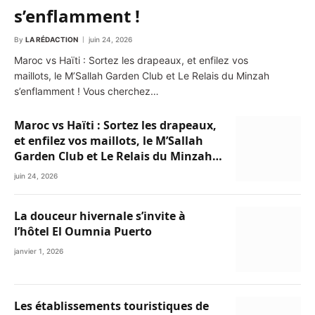
s’enflamment !
By
LA RÉDACTION
juin 24, 2026
Maroc vs Haïti : Sortez les drapeaux, et enfilez vos
maillots, le M’Sallah Garden Club et Le Relais du Minzah
s’enflamment ! Vous cherchez…
Maroc vs Haïti : Sortez les drapeaux,
et enfilez vos maillots, le M’Sallah
Garden Club et Le Relais du Minzah
s’enflamment !
juin 24, 2026
La douceur hivernale s’invite à
l’hôtel El Oumnia Puerto
janvier 1, 2026
Les établissements touristiques de