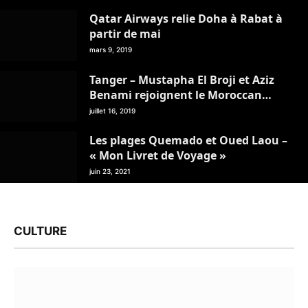
novembre)
Qatar Airways relie Doha à Rabat à
partir de mai
mars 9, 2019
Tanger – Mustapha El Broji et Aziz
Benami rejoignent le Moroccan
Travel Management Club
juillet 16, 2019
Les plages Quemado et Oued Laou –
« Mon Livret de Voyage »
juin 23, 2021
CULTURE