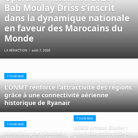
Bab Moulay Driss s’inscrit
dans la dynamique nationale
en faveur des Marocains du
Monde
LA RÉDACTION
août 7, 2026
TOURISME
L’ONMT renforce l’attractivité des régions
grâce à une connectivité aérienne
historique de Ryanair
TOURISME
TOURISME
ADBIB Artisan Glacier :
Alerte bon plan : Kandela
Une halte culinophile à