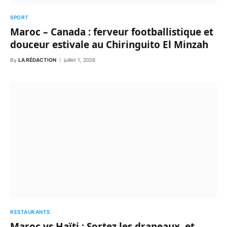
SPORT
Maroc – Canada : ferveur footballistique et
douceur estivale au Chiringuito El Minzah
By
LA RÉDACTION
juillet 1, 2026
RESTAURANTS
Maroc vs Haïti : Sortez les drapeaux, et