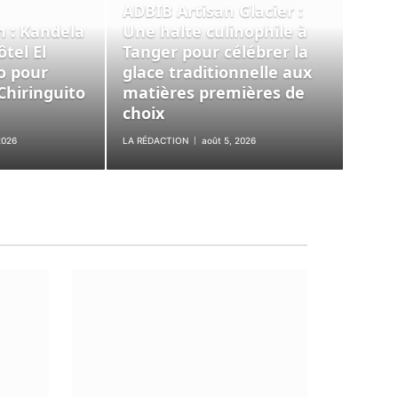
ADBIB Artisan Glacier :
n : Kandela
Une halte culinophile à
tel El
Tanger pour célébrer la
o pour
glace traditionnelle aux
Chiringuito
matières premières de
choix
2026
LA RÉDACTION
août 5, 2026