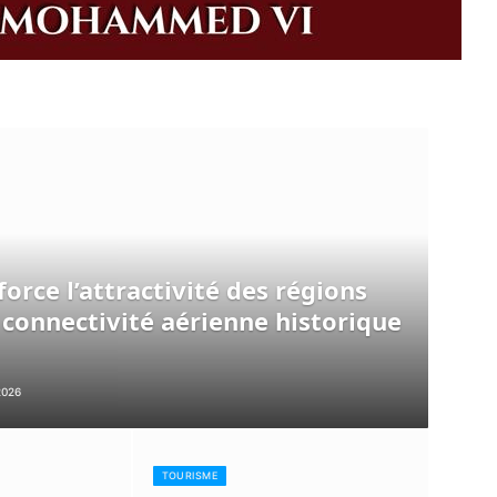
orce l’attractivité des régions
 connectivité aérienne historique
2026
TOURISME