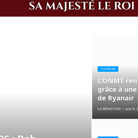
TOURISME
L’ONMT renf
grâce à une
de Ryanair
LA RÉDACTION
août 6, 