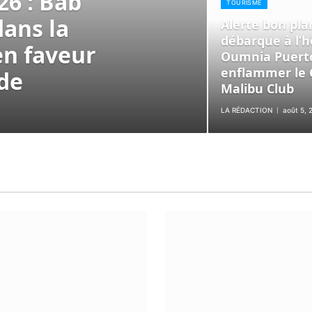
6 : Bab
TOURISME
dans la
Alerte bon pla
débarque à l’hô
en faveur
Oumnia Puert
enflammer le 
de
Malibu Club
LA RÉDACTION
août 5, 