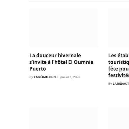
La douceur hivernale
Les étab
s’invite à l’hôtel El Oumnia
touristi
Puerto
fête pou
festivité
By
LA RÉDACTION
janvier 1, 2026
By
LA RÉDAC