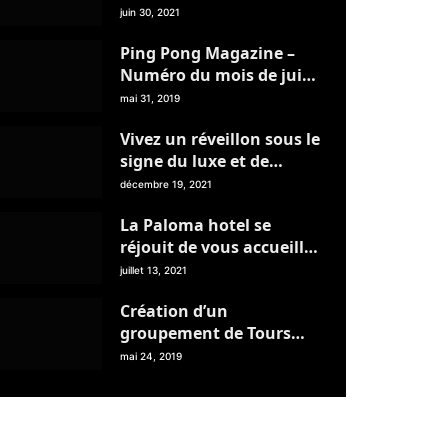
Livret de Voyage page 7
juin 30, 2021
Ping Pong Magazine –
Numéro du mois de juin
2019
mai 31, 2019
Vivez un réveillon sous le
signe du luxe et de
l’élégance au Banyan
décembre 19, 2021
Tree Tamouda Bay
La Paloma hotel se
réjouit de vous accueillir
pour un agréable séjour
juillet 13, 2021
Création d’un
groupement de Tours
Opérateurs de la région
mai 24, 2019
du Nord – C’est pour très
bientôt !