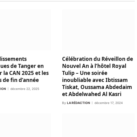
lissements
Célébration du Réveillon de
ques de Tanger en
Nouvel An à l’hôtel Royal
r la CAN 2025 et les
Tulip – Une soirée
s de fin d’année
inoubliable avec Ibtissam
Tiskat, Oussama Abdedaim
TION
décembre 22, 2025
et Abdelwahed Al Kasri
By
LA RÉDACTION
décembre 17, 2024