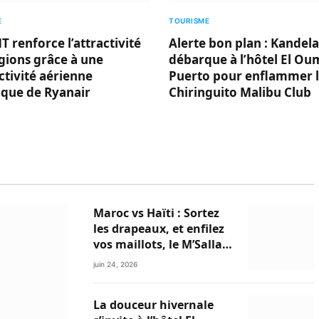
E
TOURISME
 renforce l’attractivité
Alerte bon plan : Kandela
gions grâce à une
débarque à l’hôtel El Ou
tivité aérienne
Puerto pour enflammer 
ique de Ryanair
Chiringuito Malibu Club
Maroc vs Haïti : Sortez
les drapeaux, et enfilez
vos maillots, le M’Sallah
Garden Club et Le Relais
juin 24, 2026
du Minzah
s’enflamment !
La douceur hivernale