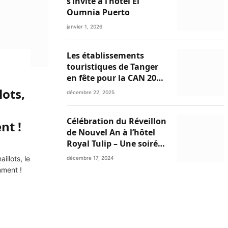
s’invite à l’hôtel El
Oumnia Puerto
janvier 1, 2026
Les établissements
touristiques de Tanger
en fête pour la CAN 2025
et les festivités de fin
lots,
décembre 22, 2025
d’année
Célébration du Réveillon
nt !
de Nouvel An à l’hôtel
Royal Tulip – Une soirée
inoubliable avec
illots, le
décembre 17, 2024
Ibtissam Tiskat,
mment !
Oussama Abdedaim et
Abdelwahed Al Kasri