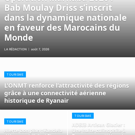
Bab Moulay Driss s’inscrit
dans la dynamique nationale
en faveur des Marocains du
Monde
LA RÉDACTION
août 7, 2026
TOURISME
L’ONMT renforce l’attractivité des régions
grâce à une connectivité aérienne
historique de Ryanair
TOURISME
TOURISME
ADBIB Artisan Glacier :
Alerte bon plan : Kandela
Une halte culinophile à