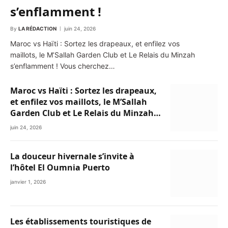
s’enflamment !
By
LA RÉDACTION
juin 24, 2026
Maroc vs Haïti : Sortez les drapeaux, et enfilez vos
maillots, le M’Sallah Garden Club et Le Relais du Minzah
s’enflamment ! Vous cherchez…
Maroc vs Haïti : Sortez les drapeaux,
et enfilez vos maillots, le M’Sallah
Garden Club et Le Relais du Minzah
s’enflamment !
juin 24, 2026
La douceur hivernale s’invite à
l’hôtel El Oumnia Puerto
janvier 1, 2026
Les établissements touristiques de