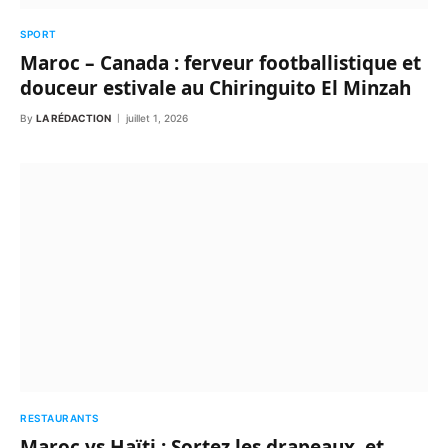
SPORT
Maroc – Canada : ferveur footballistique et
douceur estivale au Chiringuito El Minzah
By
LA RÉDACTION
juillet 1, 2026
RESTAURANTS
Maroc vs Haïti : Sortez les drapeaux, et