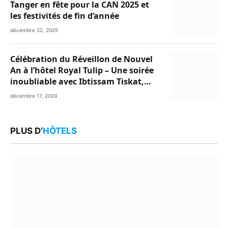
Tanger en fête pour la CAN 2025 et
les festivités de fin d’année
décembre 22, 2025
Célébration du Réveillon de Nouvel
An à l’hôtel Royal Tulip – Une soirée
inoubliable avec Ibtissam Tiskat,
Oussama Abdedaim et Abdelwahed
décembre 17, 2024
Al Kasri
PLUS D’
HÔTELS