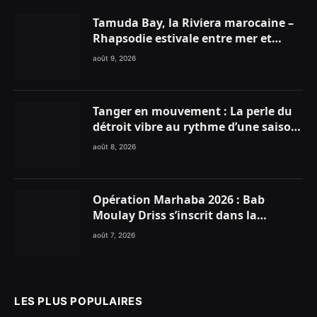
Tamuda Bay, la Riviera marocaine –
Rhapsodie estivale entre mer et
montagnes
août 9, 2026
Tanger en mouvement : La perle du
détroit vibre au rythme d’une saison
estivale record !
août 8, 2026
Opération Marhaba 2026 : Bab
Moulay Driss s’inscrit dans la
dynamique nationale en faveur des
août 7, 2026
Marocains du Monde
LES PLUS POPULAIRES