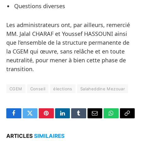
Questions diverses
Les administrateurs ont, par ailleurs, remercié
MM. Jalal CHARAF et Youssef HASSOUNI ainsi
que l’ensemble de la structure permanente de
la CGEM qui œuvre, sans relâche et en toute
neutralité, pour mener à bien cette phase de
transition.
CGEM
Conseil
élections
Salaheddine Mezouar
Facebook
Twitter
Pinterest
LinkedIn
Tumblr
Email
WhatsApp
Copy
Link
ARTICLES
SIMILAIRES