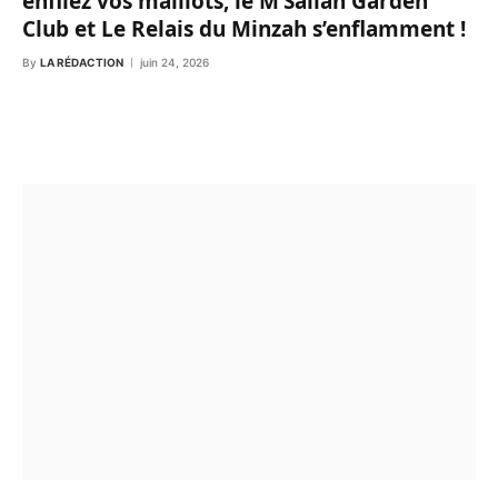
enfilez vos maillots, le M’Sallah Garden
Club et Le Relais du Minzah s’enflamment !
By
LA RÉDACTION
juin 24, 2026