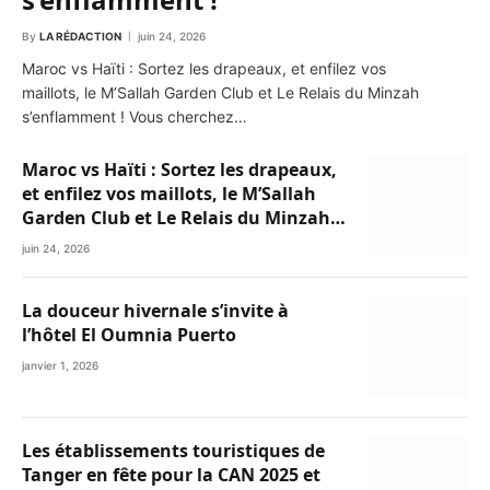
By
LA RÉDACTION
juin 24, 2026
Maroc vs Haïti : Sortez les drapeaux, et enfilez vos
maillots, le M’Sallah Garden Club et Le Relais du Minzah
s’enflamment ! Vous cherchez…
Maroc vs Haïti : Sortez les drapeaux,
et enfilez vos maillots, le M’Sallah
Garden Club et Le Relais du Minzah
s’enflamment !
juin 24, 2026
La douceur hivernale s’invite à
l’hôtel El Oumnia Puerto
janvier 1, 2026
Les établissements touristiques de
Tanger en fête pour la CAN 2025 et