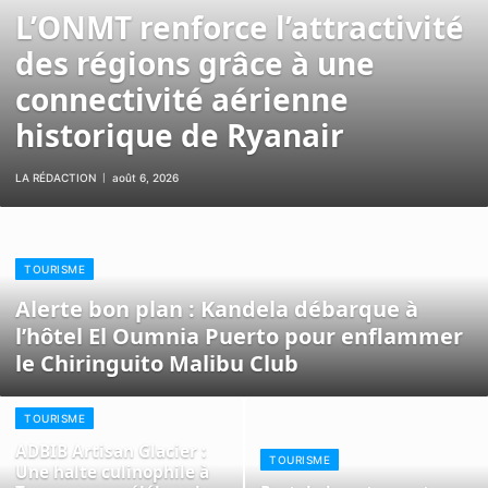
L’ONMT renforce l’attractivité
des régions grâce à une
connectivité aérienne
historique de Ryanair
LA RÉDACTION
août 6, 2026
TOURISME
Alerte bon plan : Kandela débarque à
l’hôtel El Oumnia Puerto pour enflammer
le Chiringuito Malibu Club
TOURISME
ADBIB Artisan Glacier :
TOURISME
Une halte culinophile à