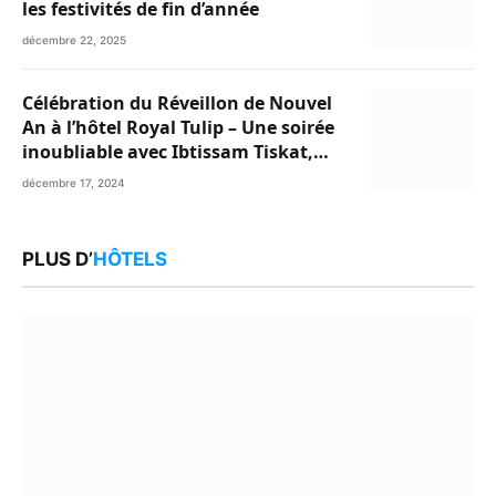
les festivités de fin d’année
décembre 22, 2025
Célébration du Réveillon de Nouvel
An à l’hôtel Royal Tulip – Une soirée
inoubliable avec Ibtissam Tiskat,
Oussama Abdedaim et Abdelwahed
décembre 17, 2024
Al Kasri
PLUS D’
HÔTELS