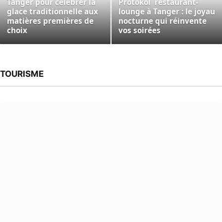
Tanger pour célébrer la
Protokol restaurant-
glace traditionnelle aux
lounge à Tanger : le joyau
matières premières de
nocturne qui réinvente
choix
vos soirées
TOURISME